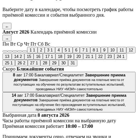
Выберите дату в календаре, чтобы посмотреть график работы
приёмной комиссии и события выбранного дня.
←
Август 2026
Календарь приёмной комиссии
→
Пн
Вт
Ср
Чт
Пт
Сб
Вс
1
1
2
3
1
4
5
1
6
7
1
8
1
9
10
11
12
13
14
2
15
16
17
1
18
19
20
21
1
22
23
24
1
25
1
26
2
27
1
28
29
30
31
Скоро
Ближайшие события
8
авг
17:00
Бакалавриат/Специалитет
Завершение приема
документов
Завершение приёма документов на платные места от
поступающих на обучение по результатам вступительных испытаний,
проводимых НИУ «МЭИ» самостоятельно
14
авг
17:00
Бакалавриат/Специалитет
Завершение приема
документов
Завершение приёма документов на платные места от
поступающих на обучение без прохождения вступительных испытаний,
проводимых НИУ «МЭИ» самостоятельно
Выбранная дата
8 августа 2026
Часы работы приёмной комиссии на выбранную дату
Приёмная комиссия работает
10:00 – 17:00
Принимаем документы очно, отвечаем на звонки и