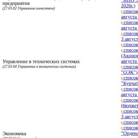
"НПО Эн
предприятия
2026г.)
(27.03.02 Управление качеством)
список
августа 
список
августа 
список
3 август
список
список
(Акцион
августа 
Управление в технических системах
список
(27.03.04 Управление в технических системах)
"ОЭК") 
список
"Курчат
список
августа 
список
(бюджет
список
3 август
список
список
"Ордена
Экономика