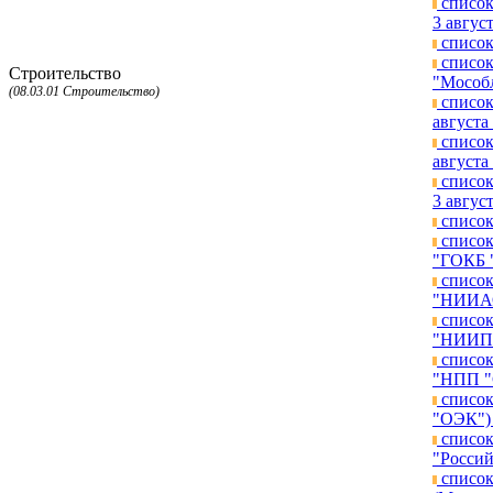
список
3 август
список
список
Строительство
"Мособл
(08.03.01 Строительство)
список
августа 
список
августа 
список
3 август
список
список
"ГОКБ "
список
"НИИАО"
список
"НИИП и
список
"НПП "С
список
"ОЭК") 
список
"Россий
список