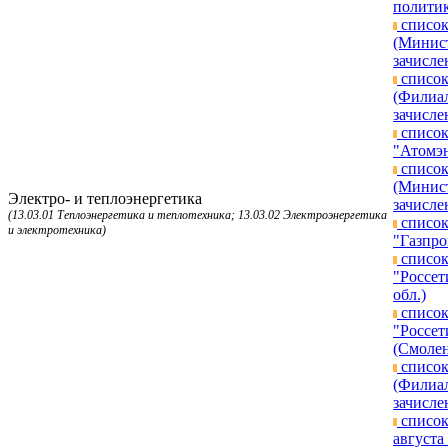
политик
список
(Минист
зачисле
список
(Филиал
зачисле
список
"Атомэн
список
(Минист
Электро- и теплоэнергетика
зачисле
(13.03.01 Теплоэнергетика и теплотехника; 13.03.02 Электроэнергетика
список
и электротехника)
"Газпро
список
"Россет
обл.)
список
"Россет
(Смолен
список
(Филиал
зачисле
список
августа 