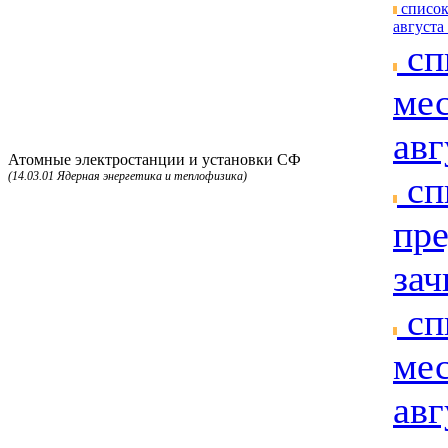
список
августа 
сп
мес
авг
Атомные электростанции и установки СФ
(14.03.01 Ядерная энергетика и теплофизика)
сп
пре
зач
сп
мес
авг