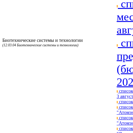
сп
мес
авг
сп
Биотехнические системы и технологии
(12.03.04 Биотехнические системы и технологии)
пре
(бю
202
список
3 август
список
список
"Атомэн
список
"Атомэн
список