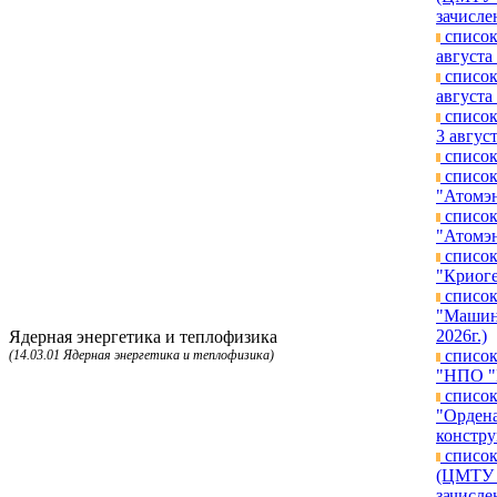
зачисле
список
августа 
список
августа 
список
3 август
список
список
"Атомэн
список
"Атомэн
список
"Криоге
список
"Машино
2026г.)
Ядерная энергетика и теплофизика
список
(14.03.01 Ядерная энергетика и теплофизика)
"НПО "Г
список
"Ордена
констру
список
(ЦМТУ п
зачисле