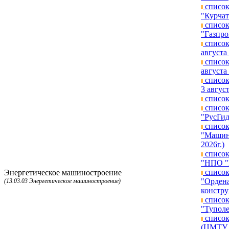
список
"Курчат
список
"Газпро
список
августа 
список
августа 
список
3 август
список
список
"РусГид
список
"Машино
2026г.)
список
"НПО "Г
список
Энергетическое машиностроение
"Ордена
(13.03.03 Энергетическое машиностроение)
констру
список
"Туполе
список
(ЦМТУ п