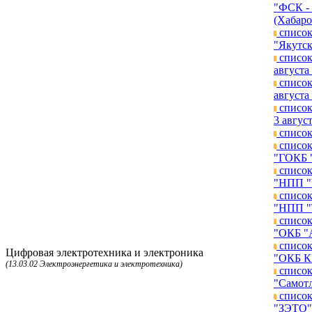
"ФСК - 
(Хабаро
список
"Якутск
список
августа 
список
августа 
список
3 август
список
список
"ГОКБ "
список
"НПП "К
список
"НПП "Т
список
"ОКБ "А
список
Цифровая электротехника и электроника
"ОКБ КП
(13.03.02 Электроэнергетика и электротехника)
список
"Самотл
список
"ЗЭТО")