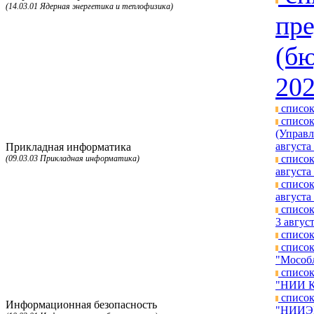
(14.03.01 Ядерная энергетика и теплофизика)
пре
(бю
202
список
список
(Управл
августа 
Прикладная информатика
список
(09.03.03 Прикладная информатика)
августа 
список
августа 
список
3 август
список
список
"Мособл
список
"НИИ КП
список
Информационная безопасность
"НИИЭМ"