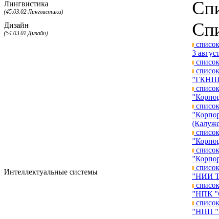
Спи
Лингвистика
(45.03.02 Лингвистика)
Спи
Дизайн
(54.03.01 Дизайн)
список
3 август
список
список
"ГКНПЦ 
список
"Корпор
список
"Корпор
(Калужс
список
"Корпор
список
"Корпор
список
Интеллектуальные системы
"НИИ ТП
список
"НПК "С
список
"НПП "П