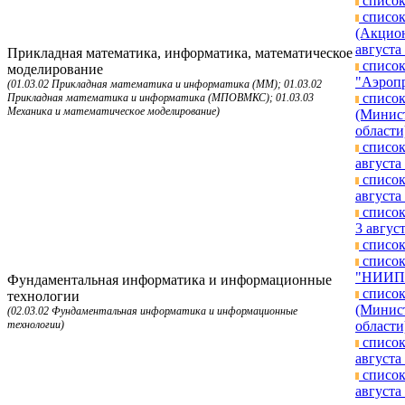
список
список
(Акцион
августа 
Прикладная математика, информатика, математическое
список
моделирование
"Аэропр
(01.03.02 Прикладная математика и информатика (ММ); 01.03.02
список
Прикладная математика и информатика (МПОВМКС); 01.03.03
Механика и математическое моделирование)
(Минист
области
список
августа 
список
августа 
список
3 август
список
список
"НИИП и
Фундаментальная информатика и информационные
список
технологии
(Минист
(02.03.02 Фундаментальная информатика и информационные
технологии)
области
список
августа 
список
августа 