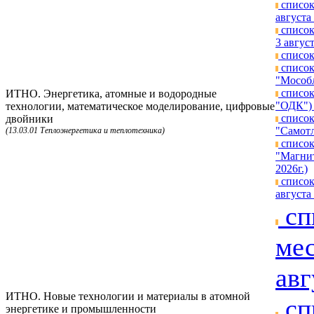
список
августа 
список
3 август
список
список
"Мособл
список
ИТНО. Энергетика, атомные и водородные
"ОДК") 
технологии, математическое моделирование, цифровые
список
двойники
"Самотл
(13.03.01 Теплоэнергетика и теплотехника)
список
"Магнит
2026г.)
список
августа 
сп
мес
авг
ИТНО. Новые технологии и материалы в атомной
сп
энергетике и промышленности