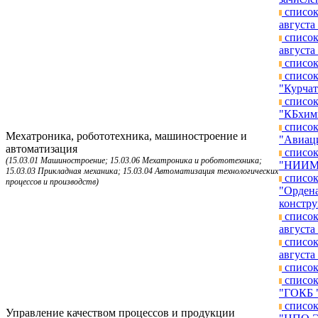
список
августа 
список
августа 
список
список
"Курчат
список
"КБхимм
список
Мехатроника, робототехника, машиностроение и
"Авиаци
автоматизация
список
(15.03.01 Машиностроение; 15.03.06 Мехатроника и робототехника;
"НИИМЭ"
15.03.03 Прикладная механика; 15.03.04 Автоматизация технологических
список
процессов и производств)
"Ордена
констру
список
августа 
список
августа 
список
список
"ГОКБ "
список
Управление качеством процессов и продукции