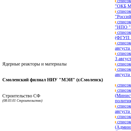
список
"ОКБ МЭ
список
"Россий
список
"НПО "А
список
(ФГУП "
список
августа 
список
3 август
Ядерные реакторы и материалы
список
список
августа 
Смоленский филиал НИУ "МЭИ" (г.Смоленск)
список
список
(Минист
Строительство СФ
политик
(08.03.01 Строительство)
список
августа 
список
список
(Админ