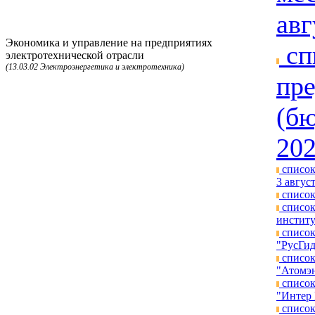
авг
Экономика и управление на предприятиях
сп
электротехнической отрасли
(13.03.02 Электроэнергетика и электротехника)
пре
(бю
202
список
3 август
список
список
институ
список
"РусГид
список
"Атомэн
список
"Интер 
список