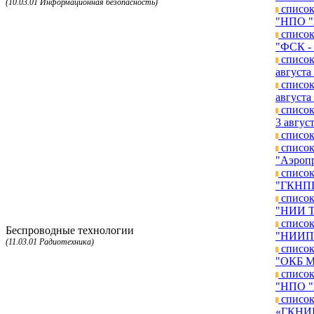
(10.03.01 Информационная безопасность)
список
"НПО "А
список
"ФСК - 
список
августа 
список
августа 
список
3 август
список
список
"Аэропр
список
"ГКНПЦ 
список
"НИИ ТП
список
Беспроводные технологии
"НИИП и
(11.03.01 Радиотехника)
список
"ОКБ МЭ
список
"НПО "А
список
«ГКНИПА