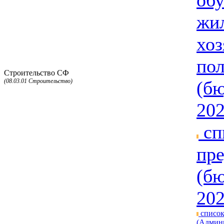
об
жи
хоз
пол
Строительство СФ
(08.03.01 Строительство)
(бю
202
сп
пре
(бю
202
список
(Админ