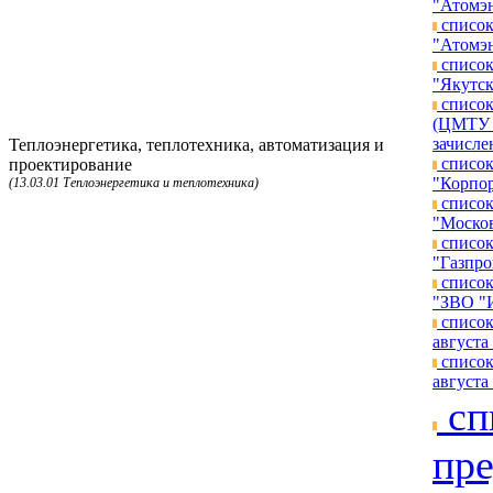
"Атомэн
список
"Атомэн
список
"Якутск
список
(ЦМТУ п
зачисле
Теплоэнергетика, теплотехника, автоматизация и
список
проектирование
"Корпор
(13.03.01 Теплоэнергетика и теплотехника)
список
"Москов
список
"Газпро
список
"ЗВО "И
список
августа 
список
августа 
сп
пре