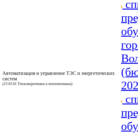
сп
пре
об
гор
Вол
(бю
Автоматизация и управление ТЭС и энергетических
систем
202
(13.03.01 Теплоэнергетика и теплотехника)
сп
пре
об