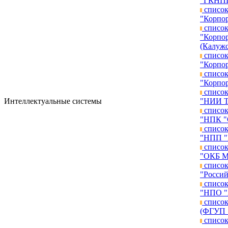
"ГКНПЦ 
список
"Корпор
список
"Корпор
(Калужс
список
"Корпор
список
"Корпор
список
Интеллектуальные системы
"НИИ ТП
список
"НПК "С
список
"НПП "П
список
"ОКБ МЭ
список
"Россий
список
"НПО "А
список
(ФГУП "
список