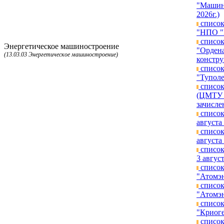
"Машино
2026г.)
список
"НПО "Г
список
Энергетическое машиностроение
"Ордена
(13.03.03 Энергетическое машиностроение)
констру
список
"Туполе
список
(ЦМТУ п
зачисле
список
августа 
список
августа 
список
3 август
список
"Атомэн
список
"Атомэн
список
"Криоге
список