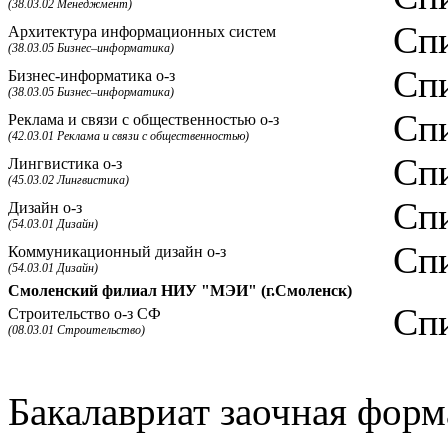
(38.03.02 Менеджмент)
Спи
Архитектура информационных систем
(38.03.05 Бизнес–информатика)
Спи
Бизнес-информатика о-з
(38.03.05 Бизнес–информатика)
Спи
Реклама и связи с общественностью о-з
(42.03.01 Реклама и связи с общественностью)
Спи
Лингвистика о-з
(45.03.02 Лингвистика)
Спи
Дизайн о-з
(54.03.01 Дизайн)
Спи
Коммуникационный дизайн о-з
(54.03.01 Дизайн)
Смоленский филиал НИУ "МЭИ" (г.Смоленск)
Спи
Строительство о-з СФ
(08.03.01 Строительство)
Бакалавриат заочная форм