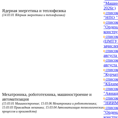
"Машино
2026г.)
Ядерная энергетика и теплофизика
список
(14.03.01 Ядерная энергетика и теплофизика)
"НПО "Г
список
"Ордена
констру
список
(ЦМТУ п
зачисле
список
августа 
список
августа 
список
"Курчат
список
"КБхимм
список
"Авиаци
Мехатроника, робототехника, машиностроение и
список
автоматизация
"НИИМЭ"
(15.03.01 Машиностроение; 15.03.06 Мехатроника и робототехника;
список
15.03.03 Прикладная механика; 15.03.04 Автоматизация технологических
процессов и производств)
"Ордена
констру