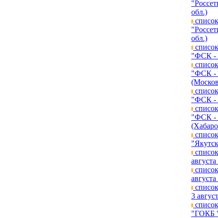
"Россет
обл.)
список
"Россет
обл.)
список
"ФСК - 
список
"ФСК - 
(Москов
список
"ФСК - 
список
"ФСК - 
(Хабаро
список
"Якутск
список
августа 
список
августа 
список
3 август
список
"ГОКБ "