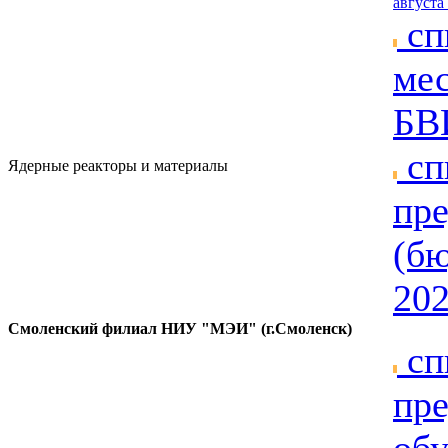
августа 
сп
мес
БВИ
сп
Ядерные реакторы и материалы
пре
(бю
202
Смоленский филиал НИУ "МЭИ" (г.Смоленск)
сп
пре