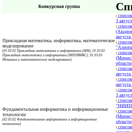
Сп
Конкурсная группа
список
3 август
список
(Акцион
августа 
Прикладная математика, информатика, математическое
список
моделирование
"Аэропр
(01.03.02 Прикладная математика и информатика (ММ); 01.03.02
список
Прикладная математика и информатика (МПОВМКС); 01.03.03
(Минист
Механика и математическое моделирование)
области
список
августа 
список
августа 
список
3 август
список
"НИИП и
Фундаментальная информатика и информационные
список
технологии
(Минист
(02.03.02 Фундаментальная информатика и информационные
области
технологии)
список