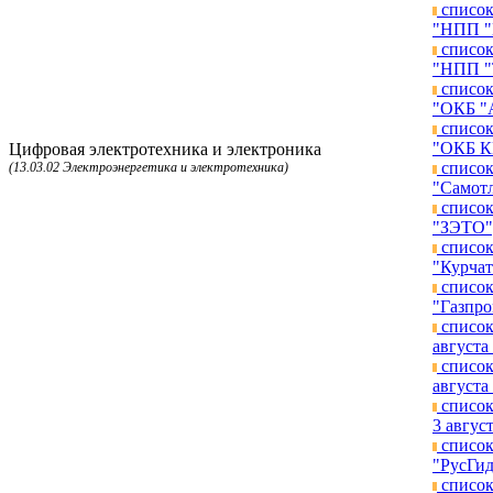
список
"НПП "К
список
"НПП "Т
список
"ОКБ "А
список
"ОКБ КП
Цифровая электротехника и электроника
список
(13.03.02 Электроэнергетика и электротехника)
"Самотл
список
"ЗЭТО")
список
"Курчат
список
"Газпро
список
августа 
список
августа 
список
3 август
список
"РусГид
список