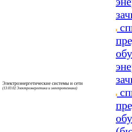
эне
зач
сп
пре
об
эне
зач
Электроэнергетические системы и сети
(13.03.02 Электроэнергетика и электротехника)
сп
пре
об
(бю