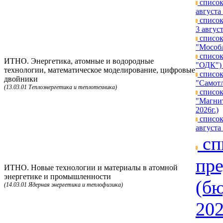
список
августа 
список
3 август
список
"Мособл
список
ИТНО. Энергетика, атомные и водородные
"ОДК") 
технологии, математическое моделирование, цифровые
список
двойники
"Самотл
(13.03.01 Теплоэнергетика и теплотехника)
список
"Магнит
2026г.)
список
августа 
сп
пре
ИТНО. Новые технологии и материалы в атомной
энергетике и промышленности
(бю
(14.03.01 Ядерная энергетика и теплофизика)
202