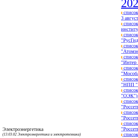
202
список
3 август
список
институ
список
"РусГид
список
"Атомэн
список
"Интер 
список
"Мособл
список
"НПП "Г
список
"ОЭК") 
список
"Россет
список
"Россет
список
"Россет
Электроэнергетика
список
(13.03.02 Электроэнергетика и электротехника)