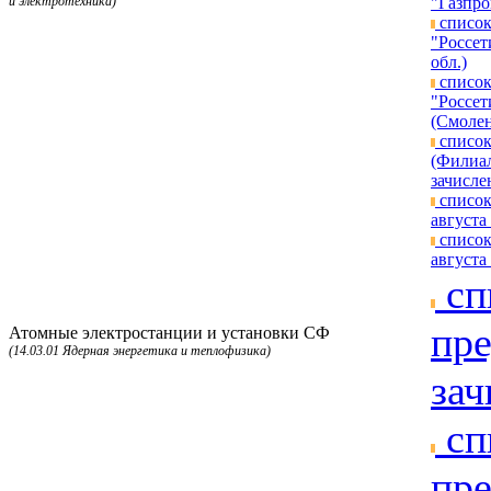
и электротехника)
"Газпро
список
"Россет
обл.)
список
"Россет
(Смолен
список
(Филиал
зачисле
список
августа 
список
августа 
сп
пре
Атомные электростанции и установки СФ
(14.03.01 Ядерная энергетика и теплофизика)
зач
сп
пре