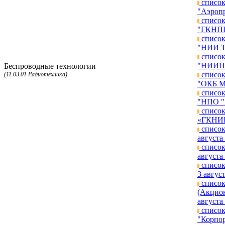
список
"Аэропр
список
"ГКНПЦ 
список
"НИИ ТП
список
"НИИП и
Беспроводные технологии
список
(11.03.01 Радиотехника)
"ОКБ МЭ
список
"НПО "А
список
«ГКНИПА
список
августа 
список
августа 
список
3 август
список
(Акцион
августа 
список
"Корпор