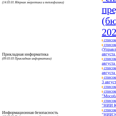
(14.03.01 Ядерная энергетика и теплофизика)
пре
(бю
202
список
список
(Управл
августа 
Прикладная информатика
список
(09.03.03 Прикладная информатика)
августа 
список
августа 
список
3 август
список
список
"Мособл
список
"НИИ КП
список
Информационная безопасность
"НИИЭМ"