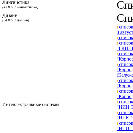
Спи
Лингвистика
(45.03.02 Лингвистика)
Спи
Дизайн
(54.03.01 Дизайн)
список
3 август
список
список
"ГКНПЦ 
список
"Корпор
список
"Корпор
(Калужс
список
"Корпор
список
"Корпор
список
Интеллектуальные системы
"НИИ ТП
список
"НПК "С
список
"НПП "П