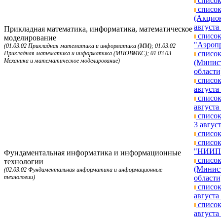
список
список
(Акцион
августа 
Прикладная математика, информатика, математическое
список
моделирование
"Аэропр
(01.03.02 Прикладная математика и информатика (ММ); 01.03.02
список
Прикладная математика и информатика (МПОВМКС); 01.03.03
Механика и математическое моделирование)
(Минист
области
список
августа 
список
августа 
список
3 август
список
список
"НИИП и
Фундаментальная информатика и информационные
список
технологии
(Минист
(02.03.02 Фундаментальная информатика и информационные
технологии)
области
список
августа 
список
августа 