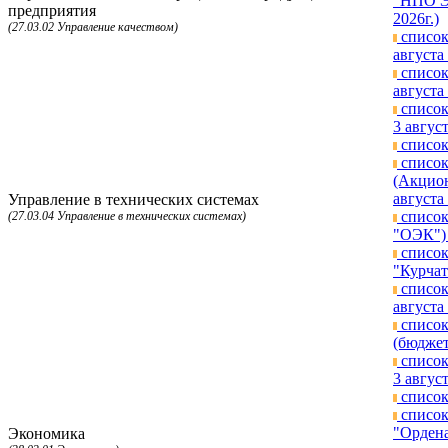
"НПО Эн
предприятия
2026г.)
(27.03.02 Управление качеством)
список
августа 
список
августа 
список
3 август
список
список
(Акцион
августа 
Управление в технических системах
список
(27.03.04 Управление в технических системах)
"ОЭК") 
список
"Курчат
список
августа 
список
(бюджет
список
3 август
список
список
"Ордена
Экономика