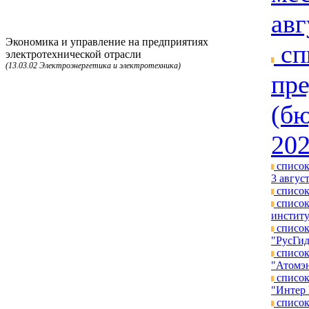
авг
Экономика и управление на предприятиях
сп
электротехнической отрасли
(13.03.02 Электроэнергетика и электротехника)
пре
(бю
202
список
3 август
список
список
институ
список
"РусГид
список
"Атомэн
список
"Интер 
список