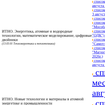
список
августа 
список
3 август
список
список
"Мособл
список
ИТНО. Энергетика, атомные и водородные
"ОДК") 
технологии, математическое моделирование, цифровые
список
двойники
"Самотл
(13.03.01 Теплоэнергетика и теплотехника)
список
"Магнит
2026г.)
список
августа 
сп
мес
авг
ИТНО. Новые технологии и материалы в атомной
сп
энергетике и промышленности