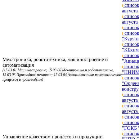
список
августа 
список
августа 
список
список
"Курчат
список
"КБхимм
список
Мехатроника, робототехника, машиностроение и
"Авиаци
автоматизация
список
(15.03.01 Машиностроение; 15.03.06 Мехатроника и робототехника;
"НИИМЭ"
15.03.03 Прикладная механика; 15.03.04 Автоматизация технологических
список
процессов и производств)
"Ордена
констру
список
августа 
список
августа 
список
список
"ГОКБ "
список
Управление качеством процессов и продукции