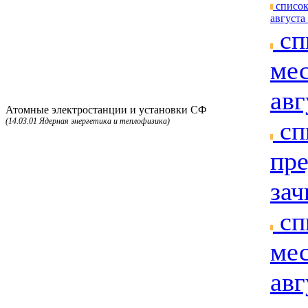
список
августа 
сп
мес
авг
Атомные электростанции и установки СФ
(14.03.01 Ядерная энергетика и теплофизика)
сп
пре
зач
сп
мес
авг