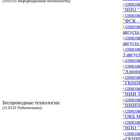
(10.03.01 Информационная безопасность)
список
"НПО "А
список
"ФСК - 
список
августа 
список
августа 
список
3 август
список
список
"Аэропр
список
"ГКНПЦ 
список
"НИИ ТП
список
Беспроводные технологии
"НИИП и
(11.03.01 Радиотехника)
список
"ОКБ МЭ
список
"НПО "А
список
«ГКНИПА