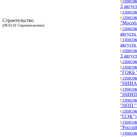
список
3 август
список
список
Строительство
"Мособл
(08.03.01 Строительство)
список
августа 
список
августа 
список
3 август
список
список
"ГОКБ "
список
"НИИАО"
список
"НИИП и
список
"НПП "С
список
"ОЭК") 
список
"Россий
список