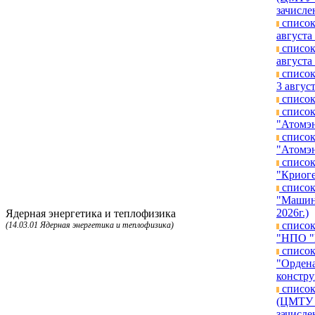
зачисле
список
августа 
список
августа 
список
3 август
список
список
"Атомэн
список
"Атомэн
список
"Криоге
список
"Машино
2026г.)
Ядерная энергетика и теплофизика
список
(14.03.01 Ядерная энергетика и теплофизика)
"НПО "Г
список
"Ордена
констру
список
(ЦМТУ п
зачисле