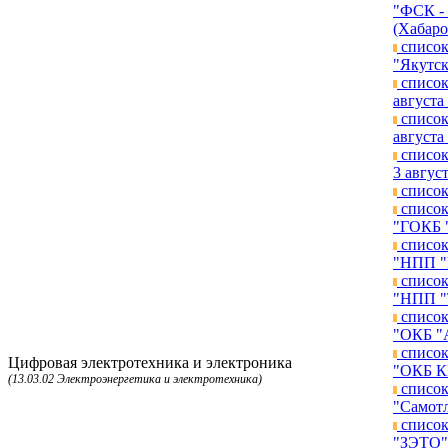
"ФСК - 
(Хабаро
список
"Якутск
список
августа 
список
августа 
список
3 август
список
список
"ГОКБ "
список
"НПП "К
список
"НПП "Т
список
"ОКБ "А
список
Цифровая электротехника и электроника
"ОКБ КП
(13.03.02 Электроэнергетика и электротехника)
список
"Самотл
список
"ЗЭТО")