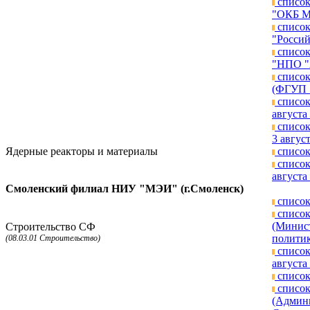
список
"ОКБ МЭ
список
"Россий
список
"НПО "А
список
(ФГУП "
список
августа 
список
3 август
Ядерные реакторы и материалы
список
список
августа 
Смоленский филиал НИУ "МЭИ" (г.Смоленск)
список
список
(Минист
Строительство СФ
политик
(08.03.01 Строительство)
список
августа 
список
список
(Админ