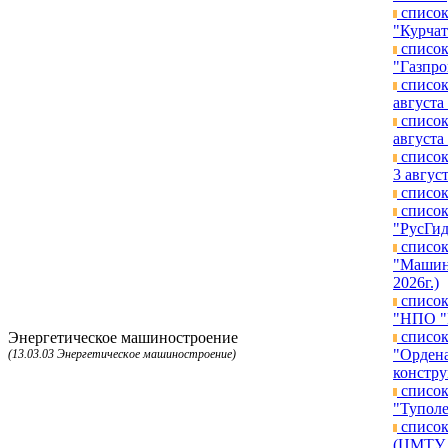
список
"Курчат
список
"Газпро
список
августа 
список
августа 
список
3 август
список
список
"РусГид
список
"Машино
2026г.)
список
"НПО "Г
список
Энергетическое машиностроение
"Ордена
(13.03.03 Энергетическое машиностроение)
констру
список
"Туполе
список
(ЦМТУ п