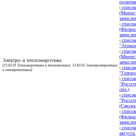
политик
список
(Минист
зачисле
список
(Филиал
зачисле
список
"Атомэн
список
(Минист
Электро- и теплоэнергетика
зачисле
(13.03.01 Теплоэнергетика и теплотехника; 13.03.02 Электроэнергетика
список
и электротехника)
"Газпро
список
"Россет
обл.)
список
"Россет
(Смолен
список
(Филиал
зачисле
список
августа 