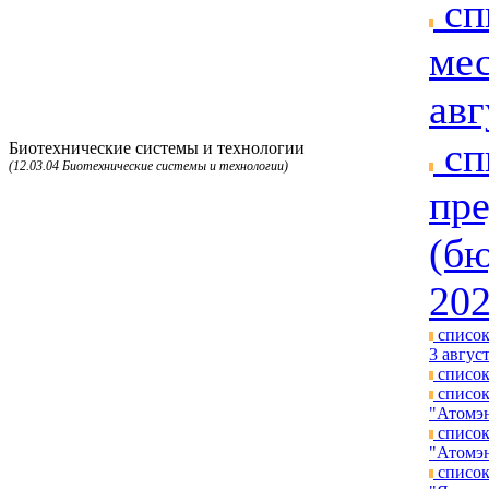
сп
мес
авг
сп
Биотехнические системы и технологии
(12.03.04 Биотехнические системы и технологии)
пре
(бю
202
список
3 август
список
список
"Атомэн
список
"Атомэн
список