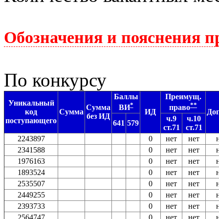
Обозначения и пояснения п
По конкурсу
Баллы
Преимущ.
Уникальный
*
**
Сумма
ВИ
право
код
Сумма
ИД
До
без ИД
ч.9
ч.10
поступающего
641
579
ст.71
ст.71
2243897
0
нет
нет
2341588
0
нет
нет
1976163
0
нет
нет
1893524
0
нет
нет
2535507
0
нет
нет
2449255
0
нет
нет
2393733
0
нет
нет
2564747
0
нет
нет