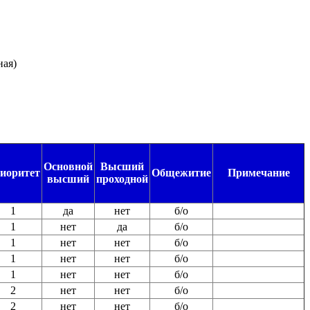
ная)
Основной
Высший
иоритет
Общежитие
Примечание
высший
проходной
1
да
нет
б/о
1
нет
да
б/о
1
нет
нет
б/о
1
нет
нет
б/о
1
нет
нет
б/о
2
нет
нет
б/о
2
нет
нет
б/о