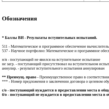
Обозначения
* Баллы ВИ - Результаты вступительных испытаний.
511 - Математическое и программное обеспечение вычислител
537 - Научное портфолио: Математическое и программное обе
н/я - поступающий не явился на вступительное испытание
не загр. - поступающий присутствовал на вступительном испы
аннулир. - результат вступительного испытания аннулирован
** Преимущ. право
- Преимущественное право в соответствии
***
- Номер предложения о заключении договора о целевом об
с/о - поступающий нуждается в предоставлении места в об
б/о - поступающий не нуждается в предоставлении места в