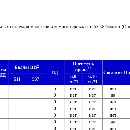
льных систем, комплексов и компьютерных сетей СФ бюджет (Оч
Преимущ.
*
Баллы ВИ
**
мма
право
ИД
Согласие
Пр
 ИД
ч.9
ч.10
511
537
ст.71
ст.71
5
нет
нет
нет
0
нет
нет
да
0
нет
нет
нет
0
нет
нет
нет
0
нет
нет
нет
0
нет
нет
да
0
нет
нет
нет