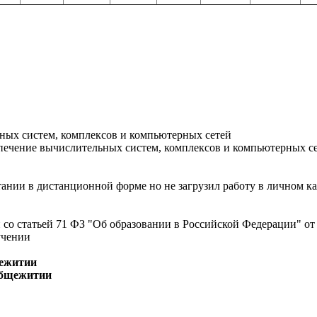
ьных систем, комплексов и компьютерных сетей
спечение вычислительных систем, комплексов и компьютерных с
тании в дистанционной форме но не загрузил работу в личном к
 со статьей 71 ФЗ "Об образовании в Российской Федерации" от
учении
щежитии
 общежитии