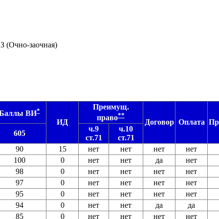
З (Очно-заочная)
Преимущ.
*
Баллы ВИ
**
право
ИД
Договор
Оплата
Пр
ч.9
ч.10
605
ст.71
ст.71
90
15
нет
нет
нет
нет
100
0
нет
нет
да
нет
98
0
нет
нет
нет
нет
97
0
нет
нет
нет
нет
95
0
нет
нет
нет
нет
94
0
нет
нет
да
да
85
0
нет
нет
нет
нет