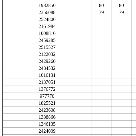
1982856
80
80
2356088
79
79
2524806
2161984
1008816
2459285
2515527
2122032
2429260
2484532
1016131
2137051
1376772
977770
1825521
2423608
1388866
1346135
2424009