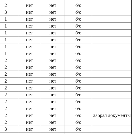
2
нет
нет
б/о
3
нет
нет
б/о
1
нет
нет
б/о
1
нет
нет
б/о
1
нет
нет
б/о
1
нет
нет
б/о
1
нет
нет
б/о
1
нет
нет
б/о
2
нет
нет
б/о
2
нет
нет
б/о
2
нет
нет
б/о
2
нет
нет
б/о
2
нет
нет
б/о
2
нет
нет
б/о
2
нет
нет
б/о
2
нет
нет
б/о
2
нет
нет
б/о
Забрал документы
2
нет
нет
б/о
3
нет
нет
б/о