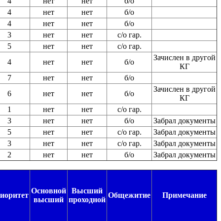
4
нет
нет
б/о
4
нет
нет
б/о
4
нет
нет
б/о
3
нет
нет
с/о гар.
5
нет
нет
с/о гар.
Зачислен в другой
4
нет
нет
б/о
КГ
7
нет
нет
б/о
Зачислен в другой
6
нет
нет
б/о
КГ
1
нет
нет
с/о гар.
3
нет
нет
б/о
Забрал документы
5
нет
нет
с/о гар.
Забрал документы
3
нет
нет
с/о гар.
Забрал документы
2
нет
нет
б/о
Забрал документы
Основной
Высший
иоритет
Общежитие
Примечание
высший
проходной