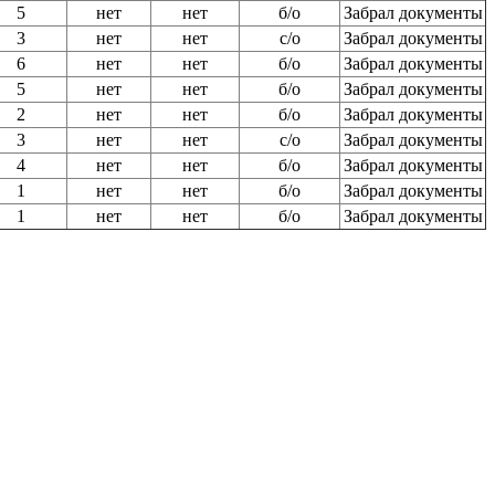
5
нет
нет
б/о
Забрал документы
3
нет
нет
с/о
Забрал документы
6
нет
нет
б/о
Забрал документы
5
нет
нет
б/о
Забрал документы
2
нет
нет
б/о
Забрал документы
3
нет
нет
с/о
Забрал документы
4
нет
нет
б/о
Забрал документы
1
нет
нет
б/о
Забрал документы
1
нет
нет
б/о
Забрал документы