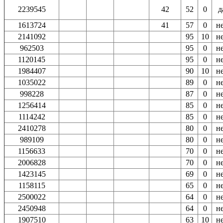
2239545
42
52
0
д
1613724
41
57
0
н
2141092
95
10
н
962503
95
0
н
1120145
95
0
н
1984407
90
10
н
1035022
89
0
н
998228
87
0
н
1256414
85
0
н
1114242
85
0
н
2410278
80
0
н
989109
80
0
н
1156633
70
0
н
2006828
70
0
н
1423145
69
0
н
1158115
65
0
н
2500022
64
0
н
2450948
64
0
н
1907510
63
10
н