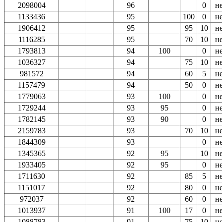
2098004
96
0
н
1133436
95
100
0
н
1906412
95
95
10
н
1116285
95
70
10
н
1793813
94
100
0
н
1036327
94
75
10
н
981572
94
60
5
н
1157479
94
50
0
н
1779063
93
100
0
н
1729244
93
95
0
н
1782145
93
90
0
н
2159783
93
70
10
н
1844309
93
0
н
1345365
92
95
10
н
1933405
92
95
0
н
1711630
92
85
5
н
1151017
92
80
0
н
972037
92
60
0
н
1013937
91
100
17
0
н
1088783
91
75
10
н