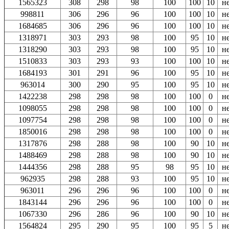
1565323
308
298
98
100
100
10
н
998811
306
296
96
100
100
10
н
1684685
306
296
96
100
100
10
н
1318971
303
293
98
100
95
10
н
1318290
303
293
98
100
95
10
н
1510833
303
293
93
100
100
10
н
1684193
301
291
96
100
95
10
н
963014
300
290
95
100
95
10
н
1422238
298
298
98
100
100
0
н
1098055
298
298
98
100
100
0
н
1097754
298
298
98
100
100
0
н
1850016
298
298
98
100
100
0
н
1317876
298
288
98
100
90
10
н
1488469
298
288
98
100
90
10
н
1444356
298
288
95
98
95
10
н
962935
298
288
93
100
95
10
н
963011
296
296
96
100
100
0
н
1843144
296
296
96
100
100
0
н
1067330
296
286
96
100
90
10
н
1564824
295
290
95
100
95
5
н