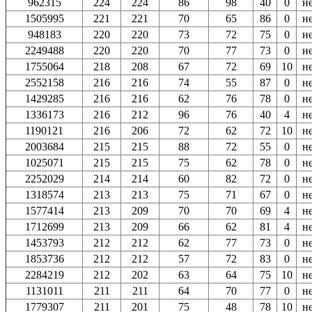
962315
224
224
86
98
40
0
н
1505995
221
221
70
65
86
0
н
948183
220
220
73
72
75
0
н
2249488
220
220
70
77
73
0
н
1755064
218
208
67
72
69
10
н
2552158
216
216
74
55
87
0
н
1429285
216
216
62
76
78
0
н
1336173
216
212
96
76
40
4
н
1190121
216
206
72
62
72
10
н
2003684
215
215
88
72
55
0
н
1025071
215
215
75
62
78
0
н
2252029
214
214
60
82
72
0
н
1318574
213
213
75
71
67
0
н
1577414
213
209
70
70
69
4
н
1712699
213
209
66
62
81
4
н
1453793
212
212
62
77
73
0
н
1853736
212
212
57
72
83
0
н
2284219
212
202
63
64
75
10
н
1131011
211
211
64
70
77
0
н
1779307
211
201
75
48
78
10
н