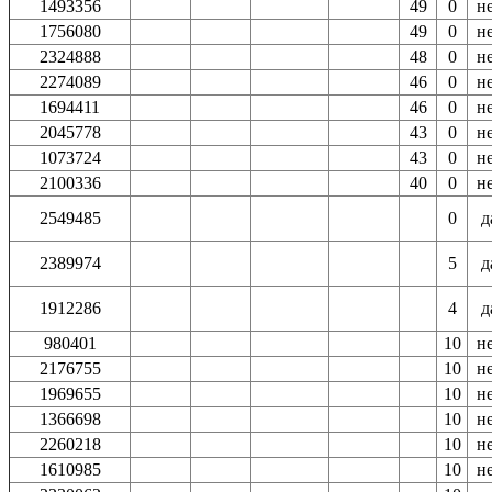
1493356
49
0
н
1756080
49
0
н
2324888
48
0
н
2274089
46
0
н
1694411
46
0
н
2045778
43
0
н
1073724
43
0
н
2100336
40
0
н
2549485
0
д
2389974
5
д
1912286
4
д
980401
10
н
2176755
10
н
1969655
10
н
1366698
10
н
2260218
10
н
1610985
10
н