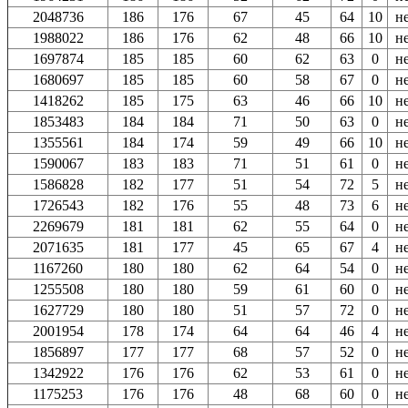
2048736
186
176
67
45
64
10
н
1988022
186
176
62
48
66
10
н
1697874
185
185
60
62
63
0
н
1680697
185
185
60
58
67
0
н
1418262
185
175
63
46
66
10
н
1853483
184
184
71
50
63
0
н
1355561
184
174
59
49
66
10
н
1590067
183
183
71
51
61
0
н
1586828
182
177
51
54
72
5
н
1726543
182
176
55
48
73
6
н
2269679
181
181
62
55
64
0
н
2071635
181
177
45
65
67
4
н
1167260
180
180
62
64
54
0
н
1255508
180
180
59
61
60
0
н
1627729
180
180
51
57
72
0
н
2001954
178
174
64
64
46
4
н
1856897
177
177
68
57
52
0
н
1342922
176
176
62
53
61
0
н
1175253
176
176
48
68
60
0
н