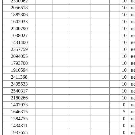
2330062
10
н
2056518
10
н
1885306
10
н
1602933
10
н
2500790
10
н
1038027
10
н
1431400
10
н
2357759
10
н
2094055
10
н
1793700
10
н
1910594
10
н
2411368
10
н
2495533
10
н
2540317
10
н
2180266
10
н
1407973
0
н
1646315
5
н
1584755
0
н
1434311
0
н
1937655
0
н