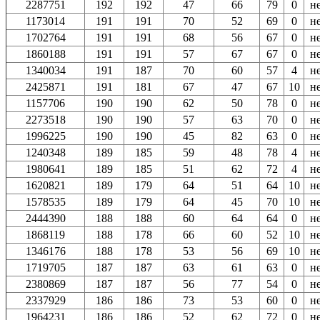
2287751
192
192
47
66
79
0
н
1173014
191
191
70
52
69
0
н
1702764
191
191
68
56
67
0
н
1860188
191
191
57
67
67
0
н
1340034
191
187
70
60
57
4
н
2425871
191
181
67
47
67
10
н
1157706
190
190
62
50
78
0
н
2273518
190
190
57
63
70
0
н
1996225
190
190
45
82
63
0
н
1240348
189
185
59
48
78
4
н
1980641
189
185
51
62
72
4
н
1620821
189
179
64
51
64
10
н
1578535
189
179
64
45
70
10
н
2444390
188
188
60
64
64
0
н
1868119
188
178
66
60
52
10
н
1346176
188
178
53
56
69
10
н
1719705
187
187
63
61
63
0
н
2380869
187
187
56
77
54
0
н
2337929
186
186
73
53
60
0
н
1964231
186
186
52
62
72
0
н