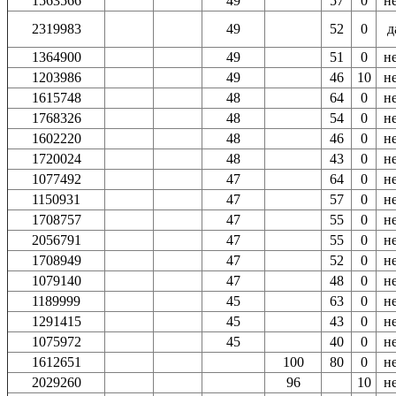
1563566
49
57
0
н
2319983
49
52
0
д
1364900
49
51
0
н
1203986
49
46
10
н
1615748
48
64
0
н
1768326
48
54
0
н
1602220
48
46
0
н
1720024
48
43
0
н
1077492
47
64
0
н
1150931
47
57
0
н
1708757
47
55
0
н
2056791
47
55
0
н
1708949
47
52
0
н
1079140
47
48
0
н
1189999
45
63
0
н
1291415
45
43
0
н
1075972
45
40
0
н
1612651
100
80
0
н
2029260
96
10
н