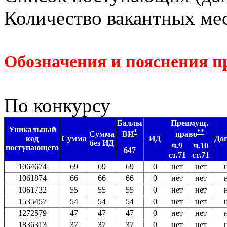
Количество вакантных мес
Обозначения и пояснения п
По конкурсу
Баллы
Преимущ.
Уникальный
*
**
Сумма
ВИ
право
код
Сумма
ИД
До
без ИД
ч.9
ч.10
поступающего
647
ст.71
ст.71
1064674
69
69
69
0
нет
нет
1061874
66
66
66
0
нет
нет
1061732
55
55
55
0
нет
нет
1535457
54
54
54
0
нет
нет
1272579
47
47
47
0
нет
нет
1836313
37
37
37
0
нет
нет