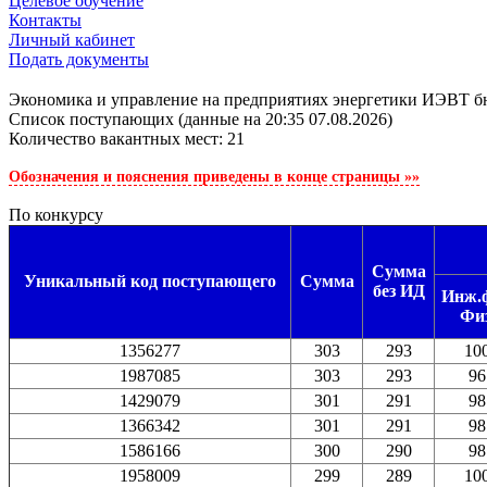
Целевое обучение
Контакты
Личный кабинет
Подать документы
Экономика и управление на предприятиях энергетики ИЭВТ б
Cписок поступающих (данные на 20:35 07.08.2026)
Количество вакантных мест: 21
Обозначения и пояснения приведены в конце страницы »»
По конкурсу
Сумма
Уникальный код поступающего
Сумма
без ИД
Инж.ф
Физ
1356277
303
293
10
1987085
303
293
96
1429079
301
291
98
1366342
301
291
98
1586166
300
290
98
1958009
299
289
10