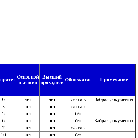
Основной
Высший
оритет
Общежитие
Примечание
высший
проходной
6
нет
нет
с/о гар.
Забрал документы
3
нет
нет
с/о гар.
5
нет
нет
б/о
6
нет
нет
б/о
Забрал документы
7
нет
нет
с/о гар.
10
нет
нет
б/о