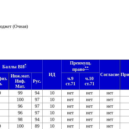
юджет (Очная)
Преимущ.
*
Баллы ВИ
**
право
ИД
Согласие
При
Инж.мат.
из.
ч.9
ч.10
Инф.
Рус.
.
ст.71
ст.71
Мат.
0
99
94
10
нет
нет
нет
100
97
10
нет
нет
нет
96
97
10
нет
нет
нет
96
97
10
нет
нет
нет
98
94
10
нет
нет
нет
0
100
89
10
нет
нет
нет