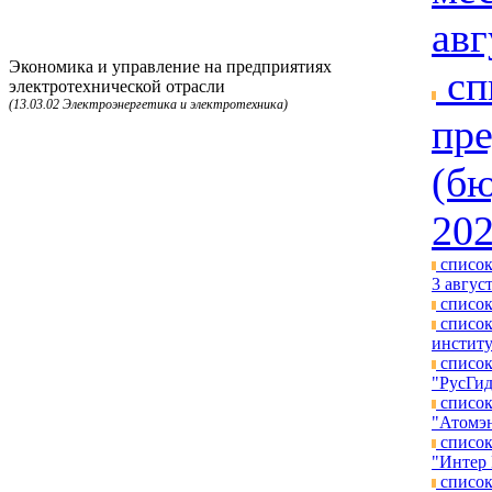
авг
Экономика и управление на предприятиях
сп
электротехнической отрасли
(13.03.02 Электроэнергетика и электротехника)
пре
(бю
202
список
3 август
список
список
институ
список
"РусГид
список
"Атомэн
список
"Интер 
список