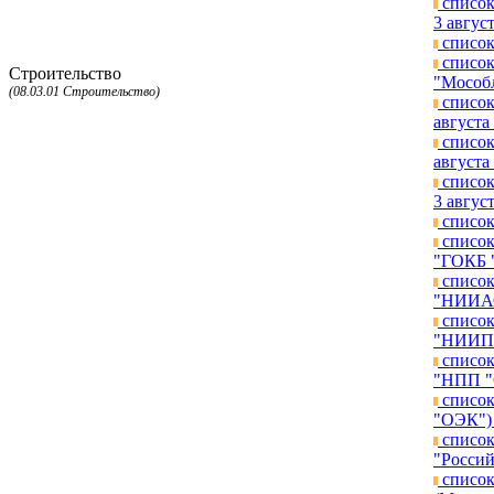
список
3 август
список
список
Строительство
"Мособл
(08.03.01 Строительство)
список
августа 
список
августа 
список
3 август
список
список
"ГОКБ "
список
"НИИАО"
список
"НИИП и
список
"НПП "С
список
"ОЭК") 
список
"Россий
список