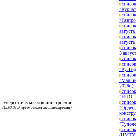
список
"Курчат
список
"Газпро
список
августа 
список
августа 
список
3 август
список
список
"РусГид
список
"Машино
2026г.)
список
"НПО "Г
список
Энергетическое машиностроение
"Ордена
(13.03.03 Энергетическое машиностроение)
констру
список
"Туполе
список
(ЦМТУ п