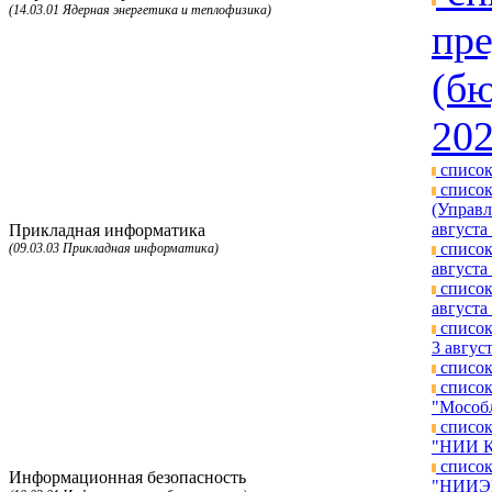
(14.03.01 Ядерная энергетика и теплофизика)
пре
(бю
202
список
список
(Управл
августа 
Прикладная информатика
список
(09.03.03 Прикладная информатика)
августа 
список
августа 
список
3 август
список
список
"Мособл
список
"НИИ КП
список
Информационная безопасность
"НИИЭМ"