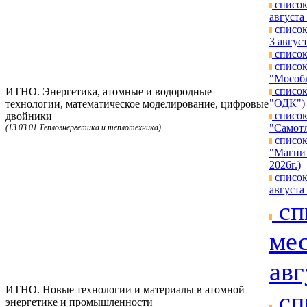
список
августа 
список
3 август
список
список
"Мособл
список
ИТНО. Энергетика, атомные и водородные
"ОДК") 
технологии, математическое моделирование, цифровые
список
двойники
"Самотл
(13.03.01 Теплоэнергетика и теплотехника)
список
"Магнит
2026г.)
список
августа 
сп
мес
авг
ИТНО. Новые технологии и материалы в атомной
сп
энергетике и промышленности