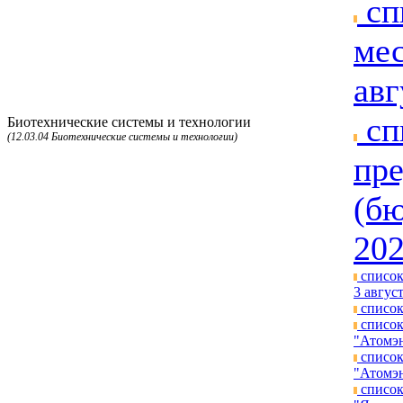
сп
мес
авг
сп
Биотехнические системы и технологии
(12.03.04 Биотехнические системы и технологии)
пре
(бю
202
список
3 август
список
список
"Атомэн
список
"Атомэн
список