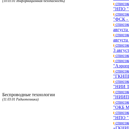
(10.03.01 Информационная безопасность)
список
"НПО "А
список
"ФСК - 
список
августа 
список
августа 
список
3 август
список
список
"Аэропр
список
"ГКНПЦ 
список
"НИИ ТП
список
Беспроводные технологии
"НИИП и
(11.03.01 Радиотехника)
список
"ОКБ МЭ
список
"НПО "А
список
«ГКНИПА