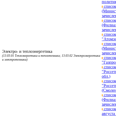
политик
список
(Минист
зачисле
список
(Филиал
зачисле
список
"Атомэн
список
(Минист
Электро- и теплоэнергетика
зачисле
(13.03.01 Теплоэнергетика и теплотехника; 13.03.02 Электроэнергетика
список
и электротехника)
"Газпро
список
"Россет
обл.)
список
"Россет
(Смолен
список
(Филиал
зачисле
список
августа 