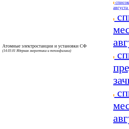
список
августа 
сп
мес
авг
Атомные электростанции и установки СФ
(14.03.01 Ядерная энергетика и теплофизика)
сп
пре
зач
сп
мес
авг