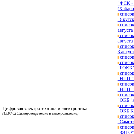
"ФСК - 
(Хабаро
список
"Якутск
список
августа 
список
августа 
список
3 август
список
список
"ГОКБ "
список
"НПП "К
список
"НПП "Т
список
"ОКБ "А
список
Цифровая электротехника и электроника
"ОКБ КП
(13.03.02 Электроэнергетика и электротехника)
список
"Самотл
список
"ЗЭТО")