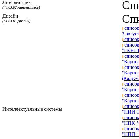
Спи
Лингвистика
(45.03.02 Лингвистика)
Спи
Дизайн
(54.03.01 Дизайн)
список
3 август
список
список
"ГКНПЦ 
список
"Корпор
список
"Корпор
(Калужс
список
"Корпор
список
"Корпор
список
Интеллектуальные системы
"НИИ ТП
список
"НПК "С
список
"НПП "П