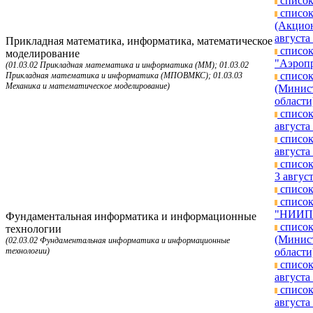
список
список
(Акцион
августа 
Прикладная математика, информатика, математическое
список
моделирование
"Аэропр
(01.03.02 Прикладная математика и информатика (ММ); 01.03.02
список
Прикладная математика и информатика (МПОВМКС); 01.03.03
Механика и математическое моделирование)
(Минист
области
список
августа 
список
августа 
список
3 август
список
список
"НИИП и
Фундаментальная информатика и информационные
список
технологии
(Минист
(02.03.02 Фундаментальная информатика и информационные
технологии)
области
список
августа 
список
августа 