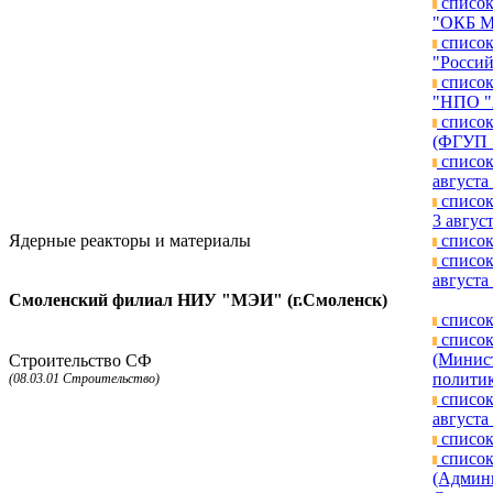
список
"ОКБ МЭ
список
"Россий
список
"НПО "А
список
(ФГУП "
список
августа 
список
3 август
Ядерные реакторы и материалы
список
список
августа 
Смоленский филиал НИУ "МЭИ" (г.Смоленск)
список
список
(Минист
Строительство СФ
политик
(08.03.01 Строительство)
список
августа 
список
список
(Админ