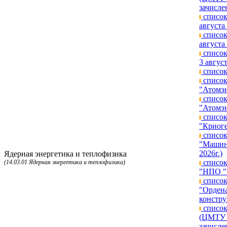
зачисле
список
августа 
список
августа 
список
3 август
список
список
"Атомэн
список
"Атомэн
список
"Криоге
список
"Машино
2026г.)
Ядерная энергетика и теплофизика
список
(14.03.01 Ядерная энергетика и теплофизика)
"НПО "Г
список
"Ордена
констру
список
(ЦМТУ п
зачисле