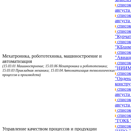
список
августа 
список
августа 
список
список
"Курчат
список
"КБхимм
список
Мехатроника, робототехника, машиностроение и
"Авиаци
автоматизация
список
(15.03.01 Машиностроение; 15.03.06 Мехатроника и робототехника;
"НИИМЭ"
15.03.03 Прикладная механика; 15.03.04 Автоматизация технологических
список
процессов и производств)
"Ордена
констру
список
августа 
список
августа 
список
список
"ГОКБ "
список
Управление качеством процессов и продукции