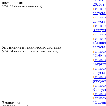
"НПО Эн
предприятия
2026г.)
(27.03.02 Управление качеством)
список
августа 
список
августа 
список
3 август
список
список
(Акцион
августа 
Управление в технических системах
список
(27.03.04 Управление в технических системах)
"ОЭК") 
список
"Курчат
список
августа 
список
(бюджет
список
3 август
список
список
"Ордена
Экономика