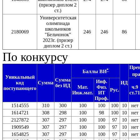
(призер диплом 2
ст.)
Университетская
олимпиада
школьников
2180069
246
246
86
"Бельчонок"
2023г. (призер
диплом 2 ст.)
По конкурсу
Пре
*
Баллы ВИ
пр
Уникальный
Сумма
Инф.
код
Сумма
ИД
без ИД
Мат.
Физ.
ч.9
поступающего
Рус.
Инж.мат.
ИТ
ст.71
Проф.
1514555
310
300
100
100
100
10
нет
1614721
308
298
100
98
100
10
нет
2127872
307
297
100
100
97
10
нет
1909549
307
297
100
100
97
10
нет
1654825
307
297
100
100
97
10
нет