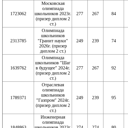
Московская
олимпиада
1723062
школьников 2023г.
277
267
84
(призер диплом 2
ст.)
Олимпиада
школьников
2313785
"Гранит науки"
249
239
74
2026г. (призер
диплом 2 ст.)
Олимпиада
школьников "Шаг
1639762
в будущее" 2024г.
277
267
92
(призер диплом 2
ст.)
Отраслевая
олимпиада
школьников
1789371
249
239
95
"Газпром" 2024г.
(призер диплом 2
ст.)
Инженерная
олимпиада
1848863
школьников 2023г.
274
274
80