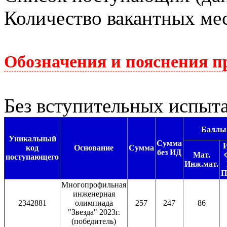
Количество вакантных мес
Обозначения и пояснения п
Без вступительных испыт
Баллы
Уникальный
Сумма
код
Основание
Сумма
без ИД
Мат.
поступающего
Инж.мат.
П
Многопрофильная
инженерная
2342881
олимпиада
257
247
86
"Звезда" 2023г.
(победитель)